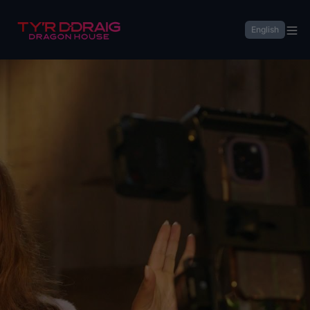
Tŷ'r Ddraig
English