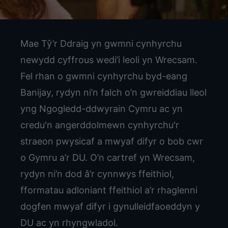
Mae Tŷ’r Ddraig yn gwmni cynhyrchu
newydd cyffrous wedi’i leoli yn Wrecsam.
Fel rhan o gwmni cynhyrchu byd-eang
Banijay, rydyn ni’n falch o’n gwreiddiau lleol
yng Ngogledd-ddwyrain Cymru ac yn
credu'n angerddolmewn cynhyrchu'r
straeon pwysicaf a mwyaf difyr o bob cwr
o Gymru a’r DU. O’n cartref yn Wrecsam,
rydyn ni’n dod â’r cynnwys ffeithiol,
fformatau adloniant ffeithiol a’r rhaglenni
dogfen mwyaf difyr i gynulleidfaoeddyn y
DU ac yn rhyngwladol.